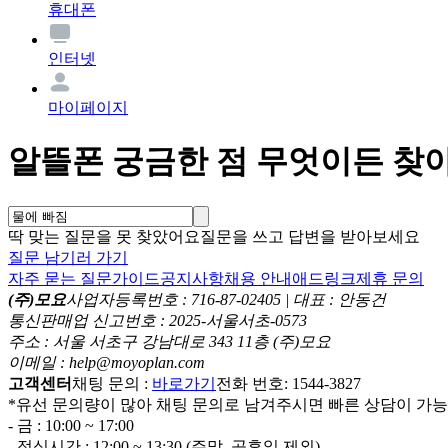
휴대폰
인터넷
마이페이지
알뜰폰 궁금한 점 무엇이든 찾
딱 맞는 질문을 못 찾았어요
질문을 쓰고 답변을 받아보세요
질문 남기러 가기
자주 묻는 질문
가이드
공지사항
채용 안내
애드링크
제휴 문의
(주)모요
사업자등록번호 : 716-87-02405 | 대표 : 안동건
통신판매업 신고번호 : 2025-서울서초-0573
주소 : 서울 서초구 강남대로 343 11층 (주)모요
이메일 : help@moyoplan.com
고객센터
채팅 문의 :
바로가기
전화 번호: 1544-3827
*유선 문의량이 많아 채팅 문의로 남겨주시면 빠른 상담이 가
- 금 : 10:00 ~ 17:00
- 점심시간 : 12:00 ~ 13:30 (주말, 공휴일 제외)