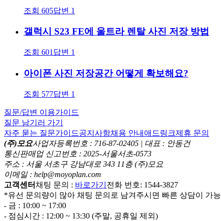
조회
605
답변
1
갤럭시 S23 FE에 울트라 렌탈 사진 저장 방법
조회
601
답변
1
아이폰 사진 저장공간 어떻게 확보해요?
조회
577
답변
1
질문/답변 이용가이드
질문 남기러 가기
자주 묻는 질문
가이드
공지사항
채용 안내
애드링크
제휴 문의
(주)모요
사업자등록번호 : 716-87-02405 | 대표 : 안동건
통신판매업 신고번호 : 2025-서울서초-0573
주소 : 서울 서초구 강남대로 343 11층 (주)모요
이메일 : help@moyoplan.com
고객센터
채팅 문의 :
바로가기
전화 번호: 1544-3827
*유선 문의량이 많아 채팅 문의로 남겨주시면 빠른 상담이 가
- 금 : 10:00 ~ 17:00
- 점심시간 : 12:00 ~ 13:30 (주말, 공휴일 제외)