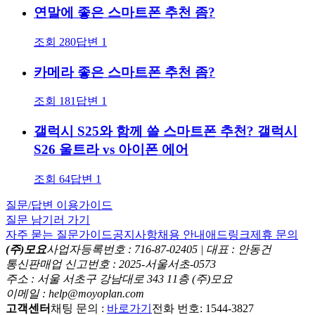
연말에 좋은 스마트폰 추천 좀?
조회
280
답변
1
카메라 좋은 스마트폰 추천 좀?
조회
181
답변
1
갤럭시 S25와 함께 쓸 스마트폰 추천? 갤럭시
S26 울트라 vs 아이폰 에어
조회
64
답변
1
질문/답변 이용가이드
질문 남기러 가기
자주 묻는 질문
가이드
공지사항
채용 안내
애드링크
제휴 문의
(주)모요
사업자등록번호 : 716-87-02405 | 대표 : 안동건
통신판매업 신고번호 : 2025-서울서초-0573
주소 : 서울 서초구 강남대로 343 11층 (주)모요
이메일 : help@moyoplan.com
고객센터
채팅 문의 :
바로가기
전화 번호: 1544-3827