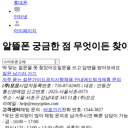
휴대폰
인터넷
마이페이지
알뜰폰 궁금한 점 무엇이든 찾
딱 맞는 질문을 못 찾았어요
질문을 쓰고 답변을 받아보세요
질문 남기러 가기
자주 묻는 질문
가이드
공지사항
채용 안내
애드링크
제휴 문의
(주)모요
사업자등록번호 : 716-87-02405 | 대표 : 안동건
통신판매업 신고번호 : 2025-서울서초-0573
주소 : 서울 서초구 강남대로 343 11층 (주)모요
이메일 : help@moyoplan.com
고객센터
채팅 문의 :
바로가기
전화 번호: 1544-3827
*유선 문의량이 많아 채팅 문의로 남겨주시면 빠른 상담이 가
- 금 : 10:00 ~ 17:00
- 점심시간 : 12:00 ~ 13:30 (주말, 공휴일 제외)