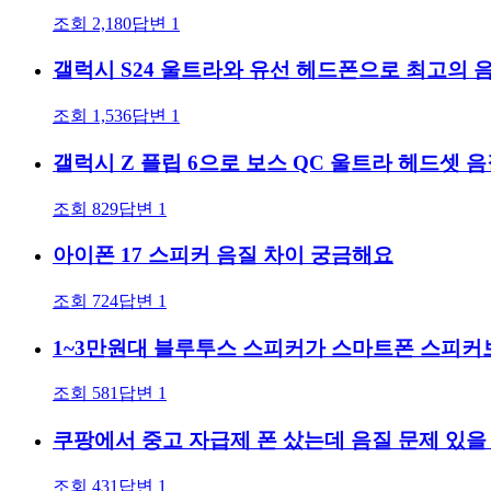
조회
2,180
답변
1
갤럭시 S24 울트라와 유선 헤드폰으로 최고의 
조회
1,536
답변
1
갤럭시 Z 플립 6으로 보스 QC 울트라 헤드셋 
조회
829
답변
1
아이폰 17 스피커 음질 차이 궁금해요
조회
724
답변
1
1~3만원대 블루투스 스피커가 스마트폰 스피커
조회
581
답변
1
쿠팡에서 중고 자급제 폰 샀는데 음질 문제 있을
조회
431
답변
1