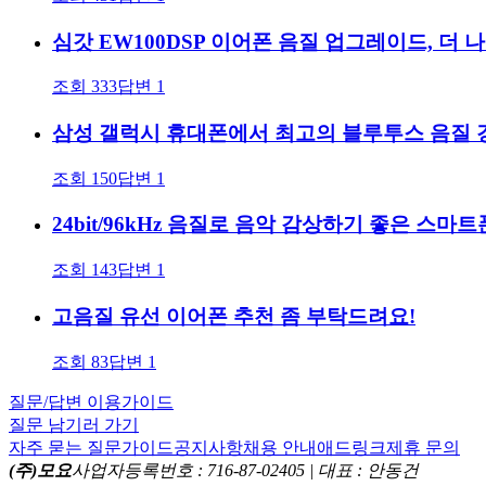
심갓 EW100DSP 이어폰 음질 업그레이드, 더 나
조회
333
답변
1
삼성 갤럭시 휴대폰에서 최고의 블루투스 음질 
조회
150
답변
1
24bit/96kHz 음질로 음악 감상하기 좋은 스마
조회
143
답변
1
고음질 유선 이어폰 추천 좀 부탁드려요!
조회
83
답변
1
질문/답변 이용가이드
질문 남기러 가기
자주 묻는 질문
가이드
공지사항
채용 안내
애드링크
제휴 문의
(주)모요
사업자등록번호 : 716-87-02405 | 대표 : 안동건