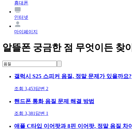
휴대폰
인터넷
마이페이지
알뜰폰 궁금한 점 무엇이든 찾
갤럭시 S25 스피커 음질, 정말 문제가 있을까요?
조회
3,453
답변
2
핸드폰 통화 음질 문제 해결 방법
조회
3,381
답변
1
애플 C타입 이어팟과 8핀 이어팟, 정말 음질 차