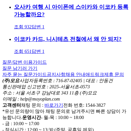
오사카 여행 시 아이폰에 스이카와 이코카 등록
가능할까요?
조회
932
답변
1
이코카 카드, 니시테츠 전철에서 왜 안 되지?
조회
651
답변
1
질문/답변 이용가이드
질문 남기러 가기
자주 묻는 질문
가이드
공지사항
채용 안내
애드링크
제휴 문의
(주)모요
사업자등록번호 : 716-87-02405 | 대표 : 안동건
통신판매업 신고번호 : 2025-서울서초-0573
주소 : 서울 서초구 강남대로 343 11층 (주)모요
이메일 : help@moyoplan.com
고객센터
채팅 문의 :
바로가기
전화 번호: 1544-3827
*유선 문의량이 많아 채팅 문의로 남겨주시면 빠른 상담이 가
능합니다.
운영시간
- 월-목 : 10:00 ~ 18:00
- 금 : 10:00 ~ 17:00
- 점심시간 : 12:00 ~ 13:30 (주말, 공휴일 제외)