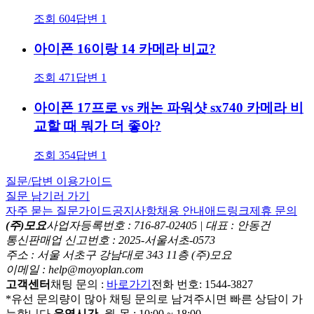
조회
604
답변
1
아이폰 16이랑 14 카메라 비교?
조회
471
답변
1
아이폰 17프로 vs 캐논 파워샷 sx740 카메라 비
교할 때 뭐가 더 좋아?
조회
354
답변
1
질문/답변 이용가이드
질문 남기러 가기
자주 묻는 질문
가이드
공지사항
채용 안내
애드링크
제휴 문의
(주)모요
사업자등록번호 : 716-87-02405 | 대표 : 안동건
통신판매업 신고번호 : 2025-서울서초-0573
주소 : 서울 서초구 강남대로 343 11층 (주)모요
이메일 : help@moyoplan.com
고객센터
채팅 문의 :
바로가기
전화 번호: 1544-3827
*유선 문의량이 많아 채팅 문의로 남겨주시면 빠른 상담이 가
능합니다.
운영시간
- 월-목 : 10:00 ~ 18:00