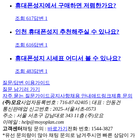
휴대폰성지에서 구매하면 저렴한가요?
조회
617
답변
1
인천 휴대폰성지 추천해주실 수 있나요?
조회
616
답변
1
휴대폰성지 시세표 어디서 볼 수 있나요?
조회
483
답변
1
질문/답변 이용가이드
질문 남기러 가기
자주 묻는 질문
가이드
공지사항
채용 안내
애드링크
제휴 문의
(주)모요
사업자등록번호 : 716-87-02405 | 대표 : 안동건
통신판매업 신고번호 : 2025-서울서초-0573
주소 : 서울 서초구 강남대로 343 11층 (주)모요
이메일 : help@moyoplan.com
고객센터
채팅 문의 :
바로가기
전화 번호: 1544-3827
*유선 문의량이 많아 채팅 문의로 남겨주시면 빠른 상담이 가