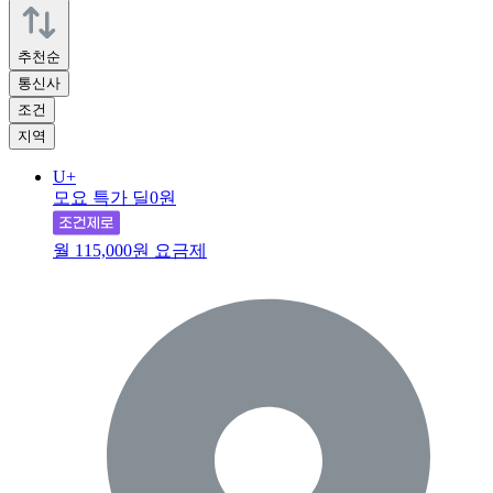
추천순
통신사
조건
지역
U+
모요 특가 딜
0원
월 115,000원 요금제