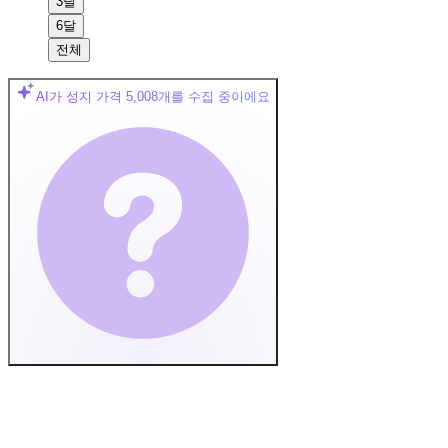
3달
6달
전체
AI가 성지 가격
5,008
개를 수집 중이에요