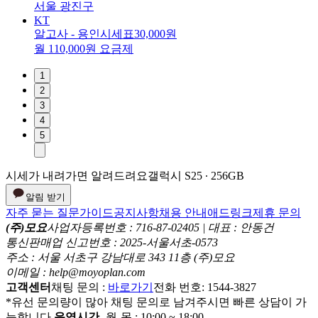
서울 광진구
KT
알고사 - 용인시세표
30,000원
월 110,000원 요금제
1
2
3
4
5
시세가 내려가면 알려드려요
갤럭시 S25 ∙ 256GB
알림 받기
자주 묻는 질문
가이드
공지사항
채용 안내
애드링크
제휴 문의
(주)모요
사업자등록번호 : 716-87-02405 | 대표 : 안동건
통신판매업 신고번호 : 2025-서울서초-0573
주소 : 서울 서초구 강남대로 343 11층 (주)모요
이메일 : help@moyoplan.com
고객센터
채팅 문의 :
바로가기
전화 번호: 1544-3827
*유선 문의량이 많아 채팅 문의로 남겨주시면 빠른 상담이 가
능합니다.
운영시간
- 월-목 : 10:00 ~ 18:00