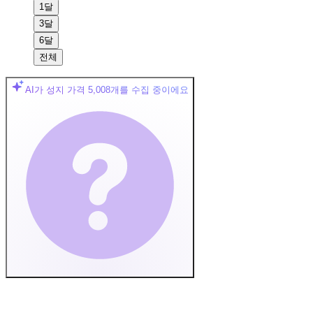
1달
3달
6달
전체
AI가 성지 가격
5,008
개를 수집 중이에요