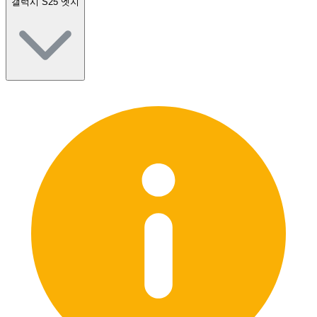
갤럭시 S25 엣지