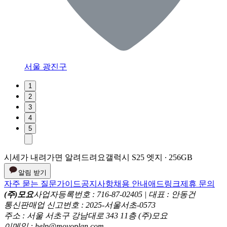
서울 광진구
1
2
3
4
5
시세가 내려가면 알려드려요
갤럭시 S25 엣지 ∙ 256GB
알림 받기
자주 묻는 질문
가이드
공지사항
채용 안내
애드링크
제휴 문의
(주)모요
사업자등록번호 : 716-87-02405 | 대표 : 안동건
통신판매업 신고번호 : 2025-서울서초-0573
주소 : 서울 서초구 강남대로 343 11층 (주)모요
이메일 : help@moyoplan.com