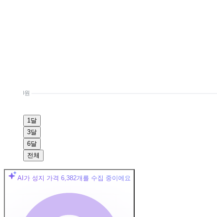
0원
1달
3달
6달
전체
AI가 성지 가격
6,382
개를 수집 중이에요