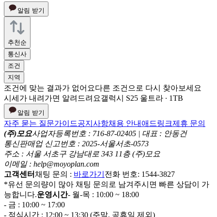
알림 받기
추천순
통신사
조건
지역
조건에 맞는 결과가 없어요
다른 조건으로 다시 찾아보세요
시세가 내려가면 알려드려요
갤럭시 S25 울트라 ∙ 1TB
알림 받기
자주 묻는 질문
가이드
공지사항
채용 안내
애드링크
제휴 문의
(주)모요
사업자등록번호 : 716-87-02405 | 대표 : 안동건
통신판매업 신고번호 : 2025-서울서초-0573
주소 : 서울 서초구 강남대로 343 11층 (주)모요
이메일 : help@moyoplan.com
고객센터
채팅 문의 :
바로가기
전화 번호: 1544-3827
*유선 문의량이 많아 채팅 문의로 남겨주시면 빠른 상담이 가
능합니다.
운영시간
- 월-목 : 10:00 ~ 18:00
- 금 : 10:00 ~ 17:00
- 점심시간 : 12:00 ~ 13:30 (주말, 공휴일 제외)