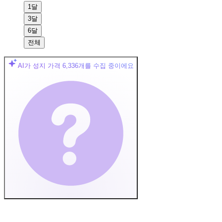
1달
3달
6달
전체
AI가 성지 가격
6,336
개를 수집 중이에요