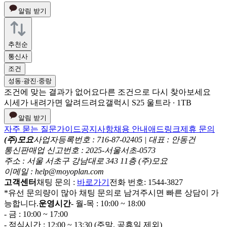
알림 받기
추천순
통신사
조건
성동·광진·중랑
조건에 맞는 결과가 없어요
다른 조건으로 다시 찾아보세요
시세가 내려가면 알려드려요
갤럭시 S25 울트라 ∙ 1TB
알림 받기
자주 묻는 질문
가이드
공지사항
채용 안내
애드링크
제휴 문의
(주)모요
사업자등록번호 : 716-87-02405 | 대표 : 안동건
통신판매업 신고번호 : 2025-서울서초-0573
주소 : 서울 서초구 강남대로 343 11층 (주)모요
이메일 : help@moyoplan.com
고객센터
채팅 문의 :
바로가기
전화 번호: 1544-3827
*유선 문의량이 많아 채팅 문의로 남겨주시면 빠른 상담이 가
능합니다.
운영시간
- 월-목 : 10:00 ~ 18:00
- 금 : 10:00 ~ 17:00
- 점심시간 : 12:00 ~ 13:30 (주말, 공휴일 제외)