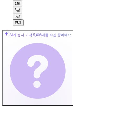
1달
3달
6달
전체
AI가 성지 가격
5,008
개를 수집 중이에요