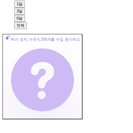
1달
3달
6달
전체
AI가 성지 가격
6,336
개를 수집 중이에요