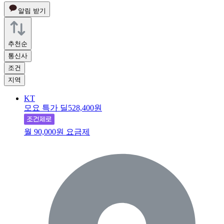
알림 받기
추천순
통신사
조건
지역
KT
모요 특가 딜
528,400원
월 90,000원 요금제