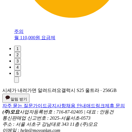
주의
월 110,000원 요금제
1
2
3
4
5
시세가 내려가면 알려드려요
갤럭시 S25 울트라 ∙ 256GB
알림 받기
자주 묻는 질문
가이드
공지사항
채용 안내
애드링크
제휴 문의
(주)모요
사업자등록번호 : 716-87-02405 | 대표 : 안동건
통신판매업 신고번호 : 2025-서울서초-0573
주소 : 서울 서초구 강남대로 343 11층 (주)모요
이메일 : help@moyoplan.com