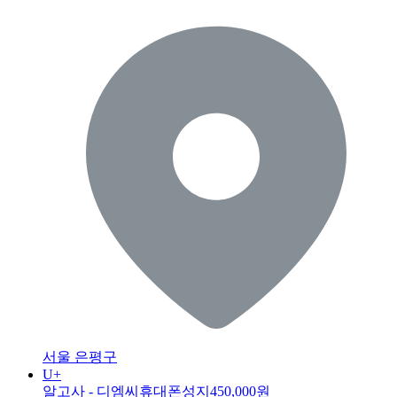
서울 은평구
U+
알고사 - 디엠씨휴대폰성지
450,000원