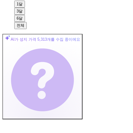
1달
3달
6달
전체
AI가 성지 가격
5,313
개를 수집 중이에요