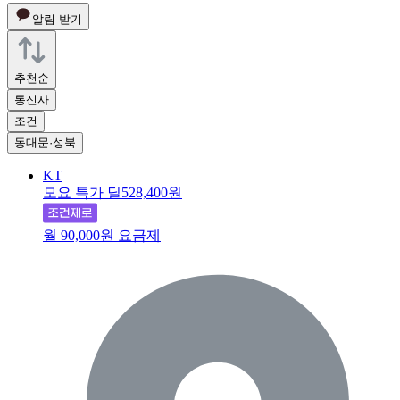
알림 받기
추천순
통신사
조건
동대문·성북
KT
모요 특가 딜
528,400원
월 90,000원 요금제