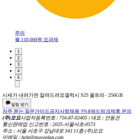
주의
월 110,000원 요금제
1
2
3
4
5
시세가 내려가면 알려드려요
갤럭시 S25 울트라 ∙ 256GB
알림 받기
자주 묻는 질문
가이드
공지사항
채용 안내
애드링크
제휴 문의
(주)모요
사업자등록번호 : 716-87-02405 | 대표 : 안동건
통신판매업 신고번호 : 2025-서울서초-0573
주소 : 서울 서초구 강남대로 343 11층 (주)모요
이메일 : help@moyoplan.com