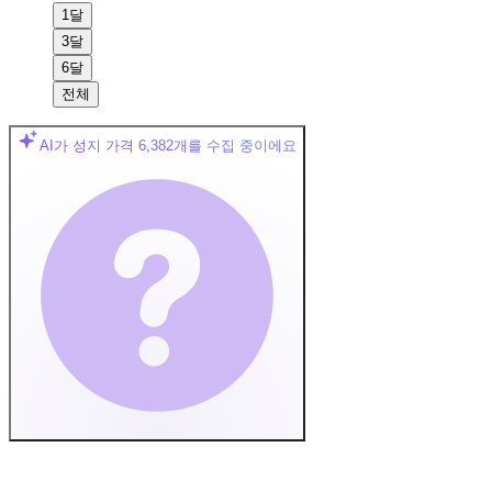
1달
3달
6달
전체
AI가 성지 가격
6,382
개를 수집 중이에요