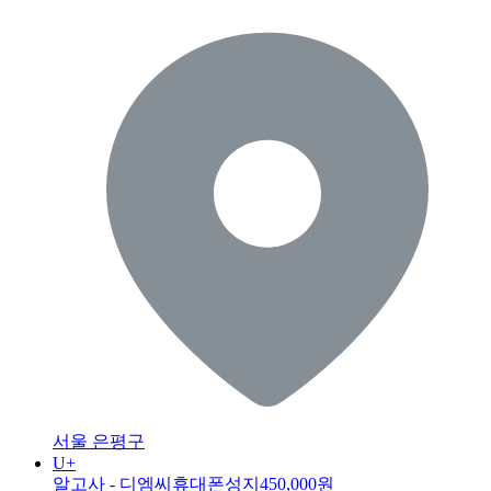
서울 은평구
U+
알고사 - 디엠씨휴대폰성지
450,000원