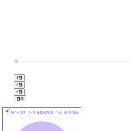
0원
1달
3달
6달
전체
AI가 성지 가격
6,034
개를 수집 중이에요