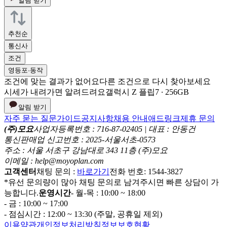
알림 받기
추천순
통신사
조건
영등포·동작
조건에 맞는 결과가 없어요
다른 조건으로 다시 찾아보세요
시세가 내려가면 알려드려요
갤럭시 Z 플립7 ∙ 256GB
알림 받기
자주 묻는 질문
가이드
공지사항
채용 안내
애드링크
제휴 문의
(주)모요
사업자등록번호 : 716-87-02405 | 대표 : 안동건
통신판매업 신고번호 : 2025-서울서초-0573
주소 : 서울 서초구 강남대로 343 11층 (주)모요
이메일 : help@moyoplan.com
고객센터
채팅 문의 :
바로가기
전화 번호: 1544-3827
*유선 문의량이 많아 채팅 문의로 남겨주시면 빠른 상담이 가
능합니다.
운영시간
- 월-목 : 10:00 ~ 18:00
- 금 : 10:00 ~ 17:00
- 점심시간 : 12:00 ~ 13:30 (주말, 공휴일 제외)
이용약관
개인정보처리방침
정보보호현황