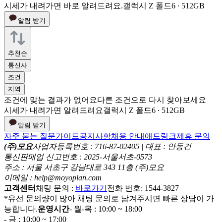
시세가 내려가면 바로 알려드려요.
갤럭시 Z 폴드6 ∙ 512GB
알림 받기
추천순
통신사
조건
지역
조건에 맞는 결과가 없어요
다른 조건으로 다시 찾아보세요
시세가 내려가면 알려드려요
갤럭시 Z 폴드6 ∙ 512GB
알림 받기
자주 묻는 질문
가이드
공지사항
채용 안내
애드링크
제휴 문의
(주)모요
사업자등록번호 : 716-87-02405 | 대표 : 안동건
통신판매업 신고번호 : 2025-서울서초-0573
주소 : 서울 서초구 강남대로 343 11층 (주)모요
이메일 : help@moyoplan.com
고객센터
채팅 문의 :
바로가기
전화 번호: 1544-3827
*유선 문의량이 많아 채팅 문의로 남겨주시면 빠른 상담이 가
능합니다.
운영시간
- 월-목 : 10:00 ~ 18:00
- 금 : 10:00 ~ 17:00