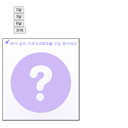
1달
3달
6달
전체
AI가 성지 가격
6,034
개를 수집 중이에요