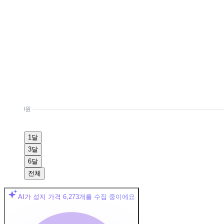
0원
1달
3달
6달
전체
AI가 성지 가격
6,273
개를 수집 중이에요