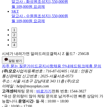
알고사 - 화성원조성지
1,550,000원
월 109,000원 요금제
SKT
알고사 - 수원원조성지
1,550,000원
월 109,000원 요금제
1
2
3
4
시세가 내려가면 알려드려요
갤럭시 Z 폴드7 ∙ 256GB
알림 받기
자주 묻는 질문
가이드
공지사항
채용 안내
애드링크
제휴 문의
(주)모요
사업자등록번호 : 716-87-02405 | 대표 : 안동건
통신판매업 신고번호 : 2025-서울서초-0573
주소 : 서울 서초구 강남대로 343 11층 (주)모요
이메일 : help@moyoplan.com
고객센터
채팅 문의 :
바로가기
전화 번호: 1544-3827
*유선 문의량이 많아 채팅 문의로 남겨주시면 빠른 상담이 가
능합니다.
운영시간
- 월-목 : 10:00 ~ 18:00
- 금 : 10:00 ~ 17:00