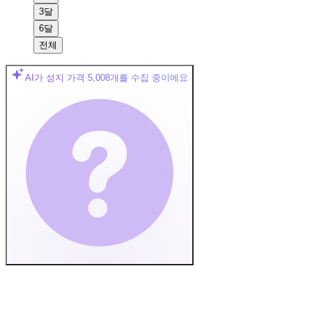
3달
6달
전체
AI가 성지 가격
5,008
개를 수집 중이에요