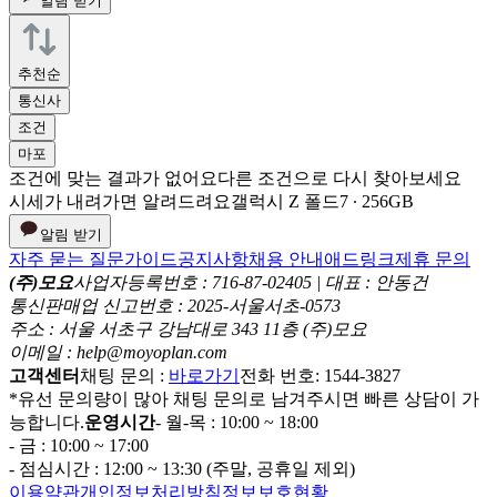
알림 받기
추천순
통신사
조건
마포
조건에 맞는 결과가 없어요
다른 조건으로 다시 찾아보세요
시세가 내려가면 알려드려요
갤럭시 Z 폴드7 ∙ 256GB
알림 받기
자주 묻는 질문
가이드
공지사항
채용 안내
애드링크
제휴 문의
(주)모요
사업자등록번호 : 716-87-02405 | 대표 : 안동건
통신판매업 신고번호 : 2025-서울서초-0573
주소 : 서울 서초구 강남대로 343 11층 (주)모요
이메일 : help@moyoplan.com
고객센터
채팅 문의 :
바로가기
전화 번호: 1544-3827
*유선 문의량이 많아 채팅 문의로 남겨주시면 빠른 상담이 가
능합니다.
운영시간
- 월-목 : 10:00 ~ 18:00
- 금 : 10:00 ~ 17:00
- 점심시간 : 12:00 ~ 13:30 (주말, 공휴일 제외)
이용약관
개인정보처리방침
정보보호현황