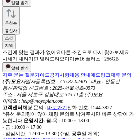
알림 받기
추천순
통신사
조건
지역
조건에 맞는 결과가 없어요
다른 조건으로 다시 찾아보세요
시세가 내려가면 알려드려요
아이폰16 플러스 ∙ 256GB
알림 받기
자주 묻는 질문
가이드
공지사항
채용 안내
애드링크
제휴 문의
(주)모요
사업자등록번호 : 716-87-02405 | 대표 : 안동건
통신판매업 신고번호 : 2025-서울서초-0573
주소 : 서울 서초구 강남대로 343 11층 (주)모요
이메일 : help@moyoplan.com
고객센터
채팅 문의 :
바로가기
전화 번호: 1544-3827
*유선 문의량이 많아 채팅 문의로 남겨주시면 빠른 상담이 가
능합니다.
운영시간
- 월-목 : 10:00 ~ 18:00
- 금 : 10:00 ~ 17:00
- 점심시간 : 12:00 ~ 13:30 (주말, 공휴일 제외)