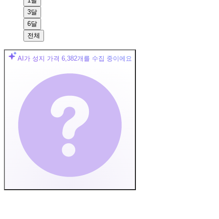
1달
3달
6달
전체
AI가 성지 가격
6,382
개를 수집 중이에요