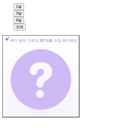
1달
3달
6달
전체
AI가 성지 가격
6,382
개를 수집 중이에요