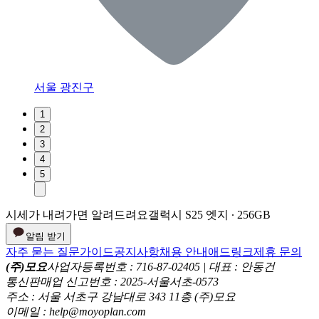
서울 광진구
1
2
3
4
5
시세가 내려가면 알려드려요
갤럭시 S25 엣지 ∙ 256GB
알림 받기
자주 묻는 질문
가이드
공지사항
채용 안내
애드링크
제휴 문의
(주)모요
사업자등록번호 : 716-87-02405 | 대표 : 안동건
통신판매업 신고번호 : 2025-서울서초-0573
주소 : 서울 서초구 강남대로 343 11층 (주)모요
이메일 : help@moyoplan.com