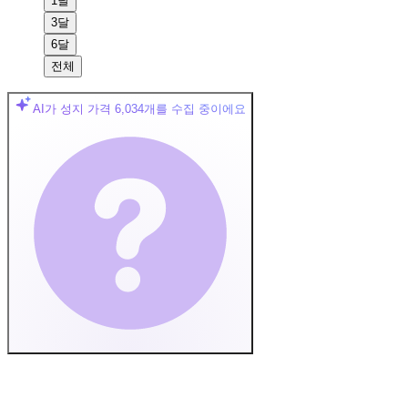
1달
3달
6달
전체
AI가 성지 가격
6,034
개를 수집 중이에요