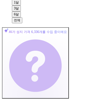
1달
3달
6달
전체
AI가 성지 가격
6,336
개를 수집 중이에요