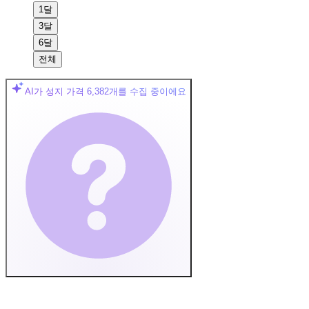
1달
3달
6달
전체
AI가 성지 가격
6,382
개를 수집 중이에요