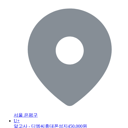
서울 은평구
U+
알고사 - 디엠씨휴대폰성지
450,000원