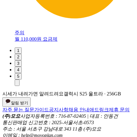
주의
월 110,000원 요금제
1
2
3
4
5
시세가 내려가면 알려드려요
갤럭시 S25 울트라 ∙ 256GB
알림 받기
자주 묻는 질문
가이드
공지사항
채용 안내
애드링크
제휴 문의
(주)모요
사업자등록번호 : 716-87-02405 | 대표 : 안동건
통신판매업 신고번호 : 2025-서울서초-0573
주소 : 서울 서초구 강남대로 343 11층 (주)모요
이메일 : help@moyoplan.com