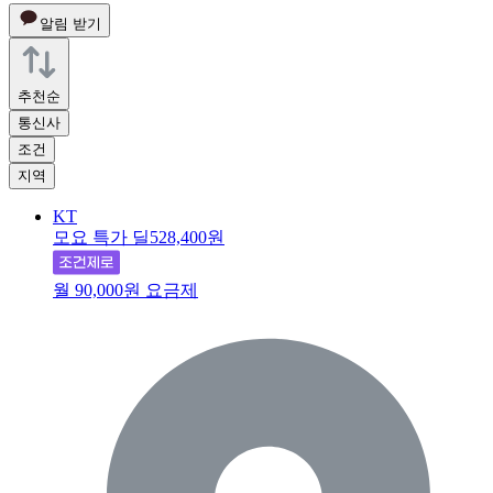
알림 받기
추천순
통신사
조건
지역
KT
모요 특가 딜
528,400원
월 90,000원 요금제