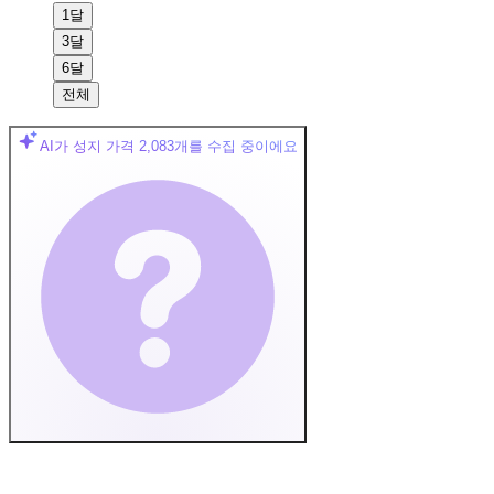
1달
3달
6달
전체
AI가 성지 가격
2,083
개를 수집 중이에요