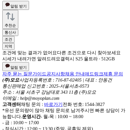
알림 받기
추천순
통신사
조건
지역
조건에 맞는 결과가 없어요
다른 조건으로 다시 찾아보세요
시세가 내려가면 알려드려요
갤럭시 S25 울트라 ∙ 512GB
알림 받기
자주 묻는 질문
가이드
공지사항
채용 안내
애드링크
제휴 문의
(주)모요
사업자등록번호 : 716-87-02405 | 대표 : 안동건
통신판매업 신고번호 : 2025-서울서초-0573
주소 : 서울 서초구 강남대로 343 11층 (주)모요
이메일 : help@moyoplan.com
고객센터
채팅 문의 :
바로가기
전화 번호: 1544-3827
*유선 문의량이 많아 채팅 문의로 남겨주시면 빠른 상담이 가
능합니다.
운영시간
- 월-목 : 10:00 ~ 18:00
- 금 : 10:00 ~ 17:00
- 점심시간 : 12:00 ~ 13:30 (주말, 공휴일 제외)