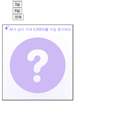
3달
6달
전체
AI가 성지 가격
5,008
개를 수집 중이에요