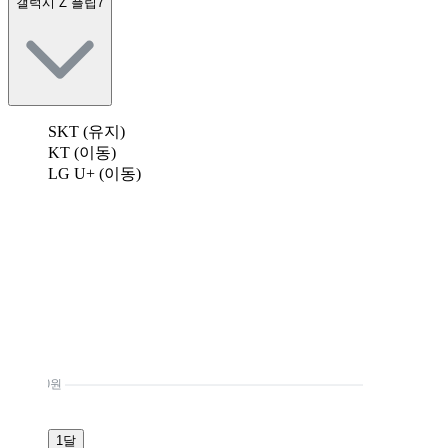
갤럭시 Z 플립7
SKT (유지)
KT (이동)
LG U+ (이동)
0원
1달