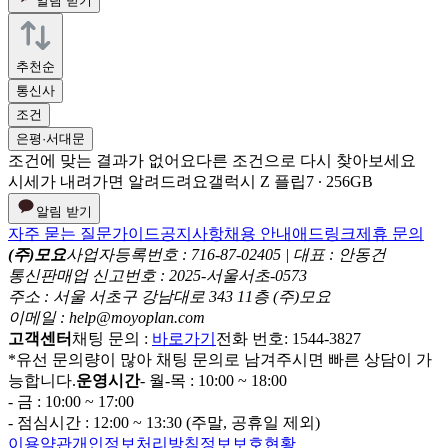
알림 받기
추천순
통신사
조건
은평·서대문
조건에 맞는 결과가 없어요
다른 조건으로 다시 찾아보세요
시세가 내려가면 알려드려요
갤럭시 Z 플립7 ∙ 256GB
알림 받기
자주 묻는 질문
가이드
공지사항
채용 안내
애드링크
제휴 문의
(주)모요
사업자등록번호 : 716-87-02405 | 대표 : 안동건
통신판매업 신고번호 : 2025-서울서초-0573
주소 : 서울 서초구 강남대로 343 11층 (주)모요
이메일 : help@moyoplan.com
고객센터
채팅 문의 :
바로가기
전화 번호: 1544-3827
*유선 문의량이 많아 채팅 문의로 남겨주시면 빠른 상담이 가
능합니다.
운영시간
- 월-목 : 10:00 ~ 18:00
- 금 : 10:00 ~ 17:00
- 점심시간 : 12:00 ~ 13:30 (주말, 공휴일 제외)
이용약관
개인정보처리방침
정보보호현황