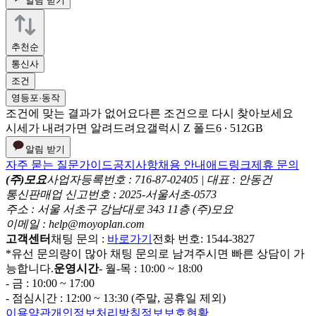
알림 받기
추천순
통신사
조건
영등포·동작
조건에 맞는 결과가 없어요
다른 조건으로 다시 찾아보세요
시세가 내려가면 알려드려요
갤럭시 Z 폴드6 ∙ 512GB
알림 받기
자주 묻는 질문
가이드
공지사항
채용 안내
애드링크
제휴 문의
(주)모요
사업자등록번호 : 716-87-02405 | 대표 : 안동건
통신판매업 신고번호 : 2025-서울서초-0573
주소 : 서울 서초구 강남대로 343 11층 (주)모요
이메일 : help@moyoplan.com
고객센터
채팅 문의 :
바로가기
전화 번호: 1544-3827
*유선 문의량이 많아 채팅 문의로 남겨주시면 빠른 상담이 가
능합니다.
운영시간
- 월-목 : 10:00 ~ 18:00
- 금 : 10:00 ~ 17:00
- 점심시간 : 12:00 ~ 13:30 (주말, 공휴일 제외)
이용약관
개인정보처리방침
정보보호현황