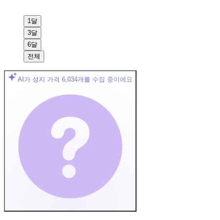
1달
3달
6달
전체
AI가 성지 가격
6,034
개를 수집 중이에요