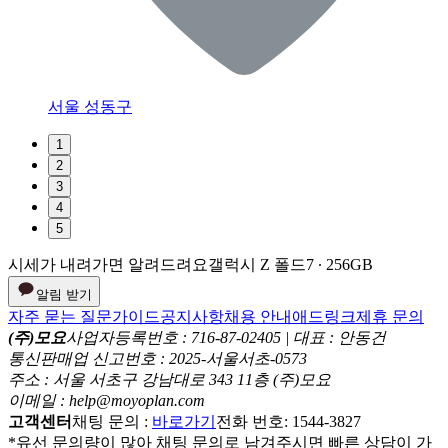
서울 성동구
1
2
3
4
5
시세가 내려가면 알려드려요
갤럭시 Z 폴드7 ∙ 256GB
알림 받기
자주 묻는 질문
가이드
공지사항
채용 안내
애드링크
제휴 문의
(주)모요
사업자등록번호 : 716-87-02405 | 대표 : 안동건
통신판매업 신고번호 : 2025-서울서초-0573
주소 : 서울 서초구 강남대로 343 11층 (주)모요
이메일 : help@moyoplan.com
고객센터
채팅 문의 :
바로가기
전화 번호: 1544-3827
*유선 문의량이 많아 채팅 문의로 남겨주시면 빠른 상담이 가