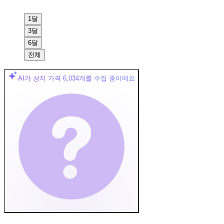
1달
3달
6달
전체
AI가 성지 가격
6,034
개를 수집 중이에요