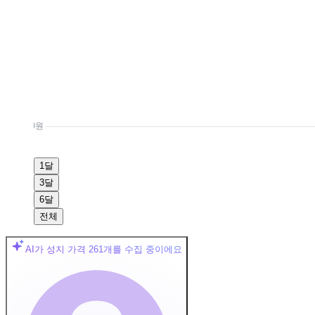
0원
1달
3달
6달
전체
AI가 성지 가격
261
개를 수집 중이에요