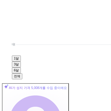
0원
1달
3달
6달
전체
AI가 성지 가격
5,008
개를 수집 중이에요