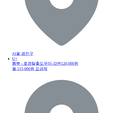
서울 광진구
U+
뽐뿌 - 호갱탈출도우미-강변
120,000원
월 115,000원 요금제