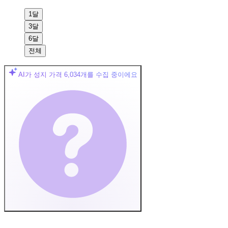
1달
3달
6달
전체
AI가 성지 가격
6,034
개를 수집 중이에요