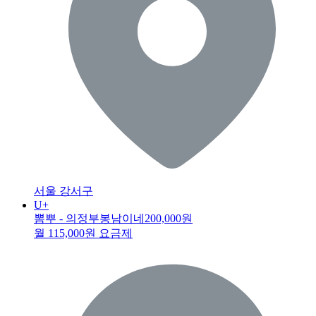
서울 강서구
U+
뽐뿌 - 의정부봉남이네
200,000원
월 115,000원 요금제