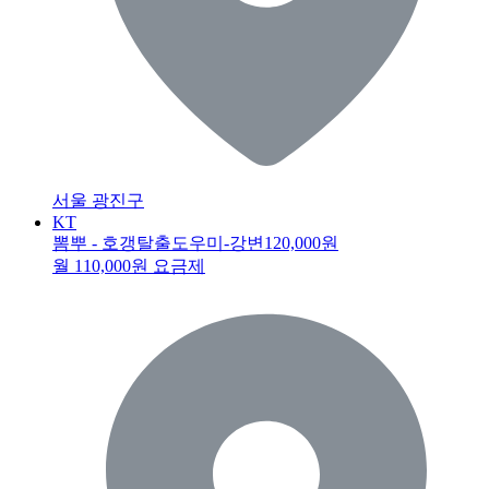
서울 광진구
KT
뽐뿌 - 호갱탈출도우미-강변
120,000원
월 110,000원 요금제