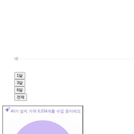
0원
1달
3달
6달
전체
AI가 성지 가격
6,034
개를 수집 중이에요