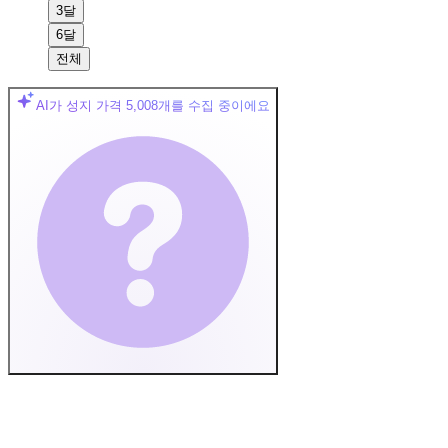
3달
6달
전체
AI가 성지 가격
5,008
개를 수집 중이에요