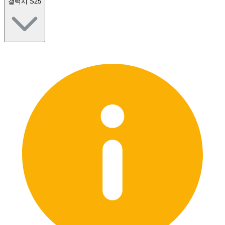
갤럭시 S25