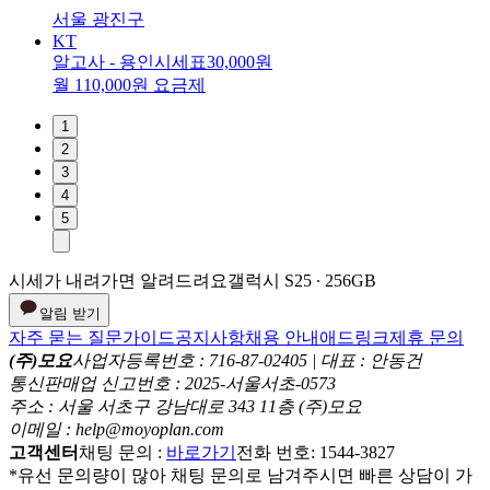
서울 광진구
KT
알고사 - 용인시세표
30,000원
월 110,000원 요금제
1
2
3
4
5
시세가 내려가면 알려드려요
갤럭시 S25 ∙ 256GB
알림 받기
자주 묻는 질문
가이드
공지사항
채용 안내
애드링크
제휴 문의
(주)모요
사업자등록번호 : 716-87-02405 | 대표 : 안동건
통신판매업 신고번호 : 2025-서울서초-0573
주소 : 서울 서초구 강남대로 343 11층 (주)모요
이메일 : help@moyoplan.com
고객센터
채팅 문의 :
바로가기
전화 번호: 1544-3827
*유선 문의량이 많아 채팅 문의로 남겨주시면 빠른 상담이 가