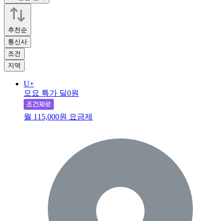
추천순
통신사
조건
지역
U+
모요 특가 딜
0원
월 115,000원 요금제