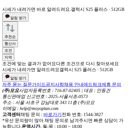
시세가 내려가면 바로 알려드려요.
갤럭시 S25 플러스 ∙ 512GB
알림 받기
추천순
통신사
조건
지역
조건에 맞는 결과가 없어요
다른 조건으로 다시 찾아보세요
시세가 내려가면 알려드려요
갤럭시 S25 플러스 ∙ 512GB
알림 받기
자주 묻는 질문
가이드
공지사항
채용 안내
애드링크
제휴 문의
(주)모요
사업자등록번호 : 716-87-02405 | 대표 : 안동건
통신판매업 신고번호 : 2025-서울서초-0573
주소 : 서울 서초구 강남대로 343 11층 (주)모요
이메일 : help@moyoplan.com
고객센터
채팅 문의 :
바로가기
전화 번호: 1544-3827
*유선 문의량이 많아 채팅 문의로 남겨주시면 빠른 상담이 가
능합니다.
운영시간
- 월-목 : 10:00 ~ 18:00