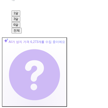
1달
3달
6달
전체
AI가 성지 가격
6,273
개를 수집 중이에요