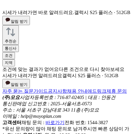
시세가 내려가면 바로 알려드려요.
갤럭시 S25 플러스 ∙ 512GB
알림 받기
추천순
통신사
조건
지역
조건에 맞는 결과가 없어요
다른 조건으로 다시 찾아보세요
시세가 내려가면 알려드려요
갤럭시 S25 플러스 ∙ 512GB
알림 받기
자주 묻는 질문
가이드
공지사항
채용 안내
애드링크
제휴 문의
(주)모요
사업자등록번호 : 716-87-02405 | 대표 : 안동건
통신판매업 신고번호 : 2025-서울서초-0573
주소 : 서울 서초구 강남대로 343 11층 (주)모요
이메일 : help@moyoplan.com
고객센터
채팅 문의 :
바로가기
전화 번호: 1544-3827
*유선 문의량이 많아 채팅 문의로 남겨주시면 빠른 상담이 가