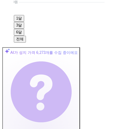
0원
1달
3달
6달
전체
AI가 성지 가격
6,273
개를 수집 중이에요