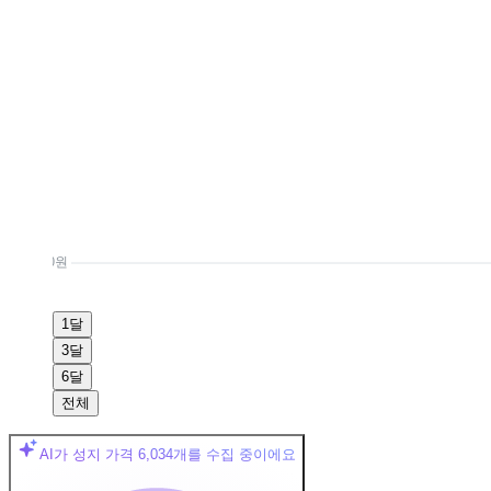
0원
1달
3달
6달
전체
AI가 성지 가격
6,034
개를 수집 중이에요