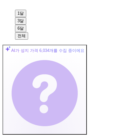
1달
3달
6달
전체
AI가 성지 가격
6,034
개를 수집 중이에요