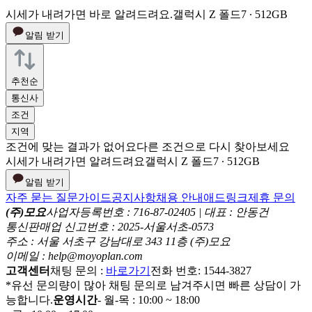
시세가 내려가면 바로 알려드려요.
갤럭시 Z 폴드7 ∙ 512GB
알림 받기
추천순
통신사
조건
지역
조건에 맞는 결과가 없어요
다른 조건으로 다시 찾아보세요
시세가 내려가면 알려드려요
갤럭시 Z 폴드7 ∙ 512GB
알림 받기
자주 묻는 질문
가이드
공지사항
채용 안내
애드링크
제휴 문의
(주)모요
사업자등록번호 : 716-87-02405 | 대표 : 안동건
통신판매업 신고번호 : 2025-서울서초-0573
주소 : 서울 서초구 강남대로 343 11층 (주)모요
이메일 : help@moyoplan.com
고객센터
채팅 문의 :
바로가기
전화 번호: 1544-3827
*유선 문의량이 많아 채팅 문의로 남겨주시면 빠른 상담이 가
능합니다.
운영시간
- 월-목 : 10:00 ~ 18:00