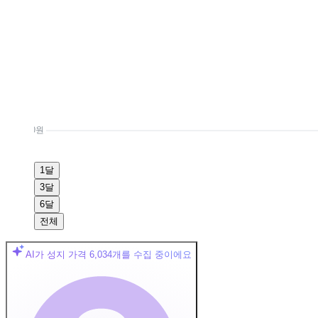
0원
1달
3달
6달
전체
AI가 성지 가격
6,034
개를 수집 중이에요