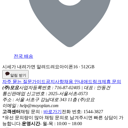
전국 배송
시세가 내려가면 알려드려요
아이폰16 ∙ 512GB
알림 받기
자주 묻는 질문
가이드
공지사항
채용 안내
애드링크
제휴 문의
(주)모요
사업자등록번호 : 716-87-02405 | 대표 : 안동건
통신판매업 신고번호 : 2025-서울서초-0573
주소 : 서울 서초구 강남대로 343 11층 (주)모요
이메일 : help@moyoplan.com
고객센터
채팅 문의 :
바로가기
전화 번호: 1544-3827
*유선 문의량이 많아 채팅 문의로 남겨주시면 빠른 상담이 가
능합니다.
운영시간
- 월-목 : 10:00 ~ 18:00