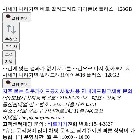
시세가 내려가면 바로 알려드려요.
아이폰16 플러스 ∙ 128GB
알림 받기
추천순
통신사
조건
지역
조건에 맞는 결과가 없어요
다른 조건으로 다시 찾아보세요
시세가 내려가면 알려드려요
아이폰16 플러스 ∙ 128GB
알림 받기
자주 묻는 질문
가이드
공지사항
채용 안내
애드링크
제휴 문의
(주)모요
사업자등록번호 : 716-87-02405 | 대표 : 안동건
통신판매업 신고번호 : 2025-서울서초-0573
주소 : 서울 서초구 강남대로 343 11층 (주)모요
이메일 : help@moyoplan.com
고객센터
채팅 문의 :
바로가기
전화 번호: 1544-3827
*유선 문의량이 많아 채팅 문의로 남겨주시면 빠른 상담이 가
능합니다.
운영시간
- 월-목 : 10:00 ~ 18:00