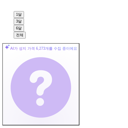
1달
3달
6달
전체
AI가 성지 가격
6,273
개를 수집 중이에요