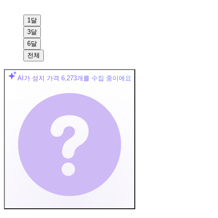
1달
3달
6달
전체
AI가 성지 가격
6,273
개를 수집 중이에요