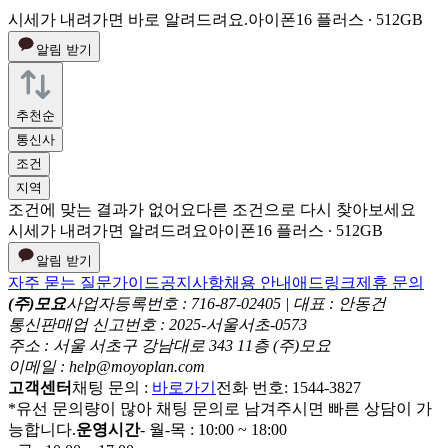
시세가 내려가면 바로 알려드려요.
아이폰16 플러스 ∙ 512GB
알림 받기
추천순
통신사
조건
지역
조건에 맞는 결과가 없어요
다른 조건으로 다시 찾아보세요
시세가 내려가면 알려드려요
아이폰16 플러스 ∙ 512GB
알림 받기
자주 묻는 질문
가이드
공지사항
채용 안내
애드링크
제휴 문의
(주)모요
사업자등록번호 : 716-87-02405 | 대표 : 안동건
통신판매업 신고번호 : 2025-서울서초-0573
주소 : 서울 서초구 강남대로 343 11층 (주)모요
이메일 : help@moyoplan.com
고객센터
채팅 문의 :
바로가기
전화 번호: 1544-3827
*유선 문의량이 많아 채팅 문의로 남겨주시면 빠른 상담이 가
능합니다.
운영시간
- 월-목 : 10:00 ~ 18:00