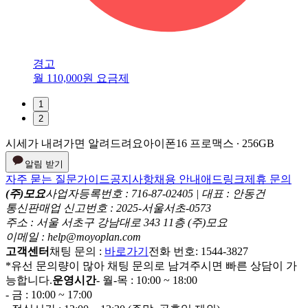
경고
월 110,000원 요금제
1
2
시세가 내려가면 알려드려요
아이폰16 프로맥스 ∙ 256GB
알림 받기
자주 묻는 질문
가이드
공지사항
채용 안내
애드링크
제휴 문의
(주)모요
사업자등록번호 : 716-87-02405 | 대표 : 안동건
통신판매업 신고번호 : 2025-서울서초-0573
주소 : 서울 서초구 강남대로 343 11층 (주)모요
이메일 : help@moyoplan.com
고객센터
채팅 문의 :
바로가기
전화 번호: 1544-3827
*유선 문의량이 많아 채팅 문의로 남겨주시면 빠른 상담이 가
능합니다.
운영시간
- 월-목 : 10:00 ~ 18:00
- 금 : 10:00 ~ 17:00