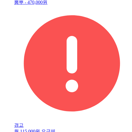
뽐뿌 -
470,000원
경고
월 115,000원 요금제