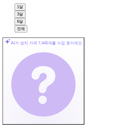
1달
3달
6달
전체
AI가 성지 가격
7,445
개를 수집 중이에요