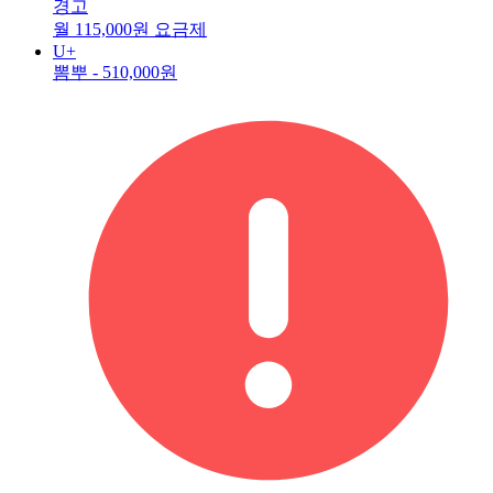
경고
월 115,000원 요금제
U+
뽐뿌 -
510,000원