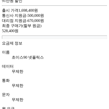
91만원 할인
출시 가격
1,698,400
원
통신사 지원금
-
500,000
원
대리점 지원금
-
670,000
원
최종 구매가
(할부 원금)
528,400
원
요금제 정보
이름
초이스90 넷플릭스
데이터
무제한
통화
무제한
문자
무제한
월 요금