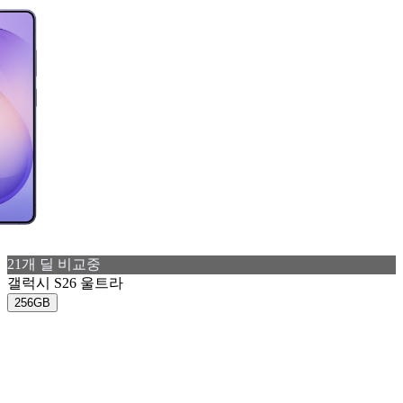
21
개 딜 비교중
갤럭시 S26 울트라
256GB