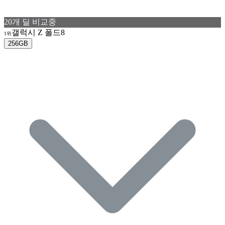
20
개 딜 비교중
갤럭시 Z 폴드8
1위
256GB