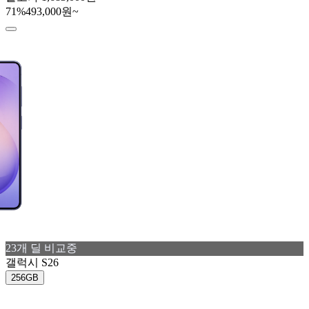
71
%
493,000원~
23
개 딜 비교중
갤럭시 S26
256GB