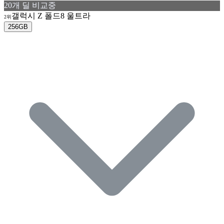
20
개 딜 비교중
갤럭시 Z 폴드8 울트라
2위
256GB