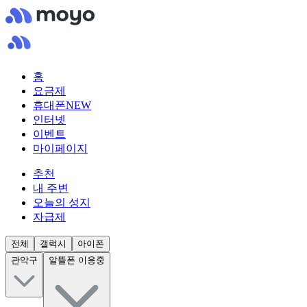
홈
요금제
휴대폰
NEW
인터넷
이벤트
마이페이지
추천
내 주변
오늘의 성지
자급제
전체
갤럭시
아이폰
관악구
알뜰폰 이용중