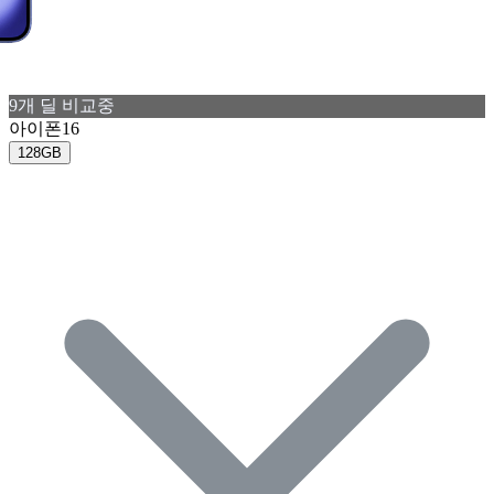
9
개 딜 비교중
아이폰16
128GB