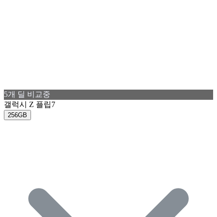
5
개 딜 비교중
갤럭시 Z 플립7
256GB