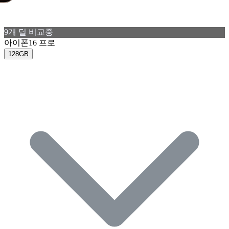
9
개 딜 비교중
아이폰16 프로
128GB