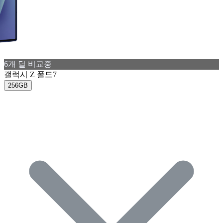
6
개 딜 비교중
갤럭시 Z 폴드7
256GB