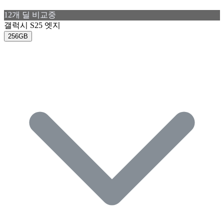
12
개 딜 비교중
갤럭시 S25 엣지
256GB