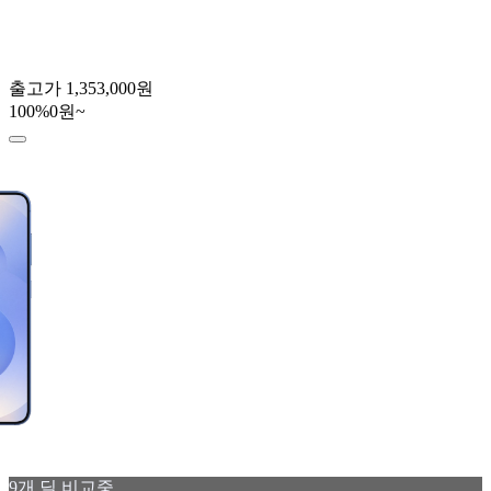
출고가
1,353,000원
100
%
0원~
9
개 딜 비교중